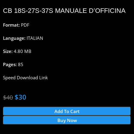
CB 18S-27S-37S MANUALE D’OFFICINA
Format:
PDF
Language:
ITALIAN
Size:
4.80 MB
Pages:
85
Speed Download Link
$
30
$
40
Add To Cart
Buy Now