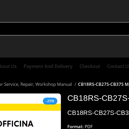
bout Us
Payment And Delivery
Checkout
Contact U
r Service, Repair, Workshop Manual
CB18RS-CB27S-CB37S M
CB18RS-CB27S
-25%
CB18RS-CB27S-CB3
Format:
PDF