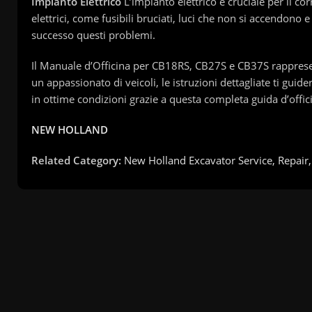
Impianto Elettrico
L’impianto elettrico è cruciale per il co
elettrici, come fusibili bruciati, luci che non si accendono 
successo questi problemi.
Il Manuale d’Officina per CB18RS, CB27S e CB37S rappresent
un appassionato di veicoli, le istruzioni dettagliate ti gui
in ottime condizioni grazie a questa completa guida d’offic
NEW HOLLAND
Related Category:
New Holland Excavator Service, Repai