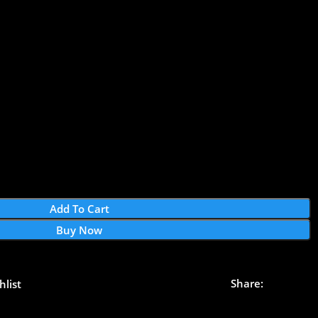
Add To Cart
Buy Now
Share:
hlist