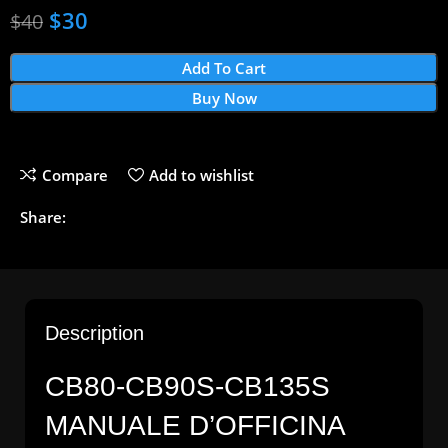
$
30
$
40
Add To Cart
Buy Now
Compare
Add to wishlist
Share:
Description
CB80-CB90S-CB135S
MANUALE D’OFFICINA